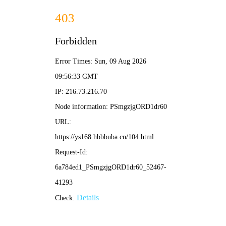
糖心
视频
全网独播
我的妈妈是校花
Joy of Life S3
9.8 分
2026
校园 / 恋爱
4K 黄金画质
奇幻题材剧，糖心独播。
立即开播