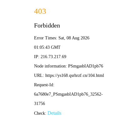
糖心
视频
全网独播
我的妈妈是校花
Joy of Life S3
9.8 分
2026
校园 / 恋爱
4K 黄金画质
奇幻题材剧，糖心独播。
立即开播